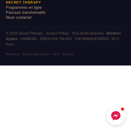
SECRET THERAPY
Programmes en ligne
Parcours transformatifs
Nous contacter
© 2025 Secret Therapy · Jessica Pirbay · Tous droits réservés ·
Mentions
légales
·
CGV/CGU
· SIREN 828 768 028 · TVA FR96828768028 · RCS
Paris
Bordeaux · Bassin d'Arcachon · Paris · En visio