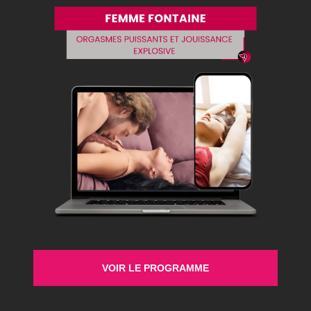
Pour beaucoup d’hommes, c’est un vrai problème d’avoir
une bonne érection et la maintenir. Déjà que beaucoup
souffrent de troubles érectiles, certains hommes
n’arrivent pas non plus à maintenir leur érection.
Pourtant, ce problème peut autant affecter l’homme qui
en souffre que son couple. D’une part, les hommes qui
ont ce petit souci perdent confiance […]
Secret Therapy
Accompagner les femmes, les hommes et les
VOIR LE PROGRAMME
couples à remettre du mouvement dans le corps, le
désir, le lien et la relation.