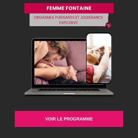
Beaucoup pensent que seuls les hommes peuvent tout
faire pour bien faire l’amour à leurs partenaires.
Pourtant, l’art de bien faire l’amour n’est réservé aux
hommes. Les femmes, elles aussi peuvent être des
initiatrices et prendre les devants pour donner du plaisir
à leurs partenaires. À tort, beaucoup de femmes
pensent qu’il faut savoir faire […]
Secret Therapy
Accompagner les femmes, les hommes et les
VOIR LE PROGRAMME
couples à remettre du mouvement dans le corps, le
désir, le lien et la relation.