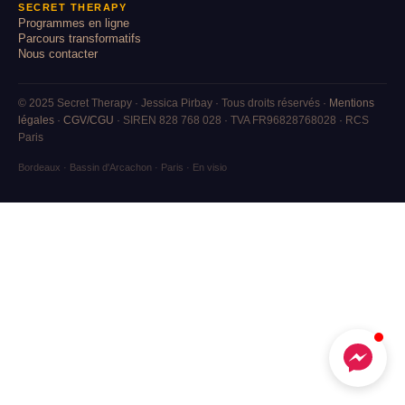
SECRET THERAPY
Programmes en ligne
Parcours transformatifs
Nous contacter
© 2025 Secret Therapy · Jessica Pirbay · Tous droits réservés ·
Mentions
légales
·
CGV/CGU
· SIREN 828 768 028 · TVA FR96828768028 · RCS
Paris
Bordeaux · Bassin d'Arcachon · Paris · En visio