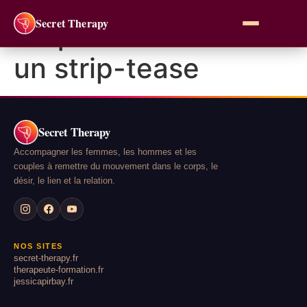
Secret Therapy
Étiquette :
bien faire
un strip-tease
Secret Therapy
Accompagner les femmes, les hommes et les
couples à remettre du mouvement dans le corps, le
désir, le lien et la relation.
NOS SITES
secret-therapy.fr
therapeute-formation.fr
jessicapirbay.fr