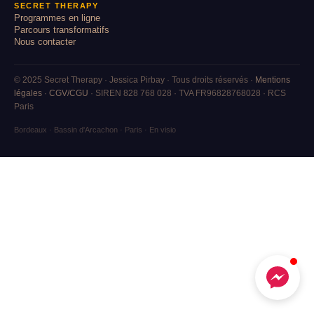
SECRET THERAPY
Programmes en ligne
Parcours transformatifs
Nous contacter
© 2025 Secret Therapy · Jessica Pirbay · Tous droits réservés ·
Mentions
légales
·
CGV/CGU
· SIREN 828 768 028 · TVA FR96828768028 · RCS
Paris
Bordeaux · Bassin d'Arcachon · Paris · En visio