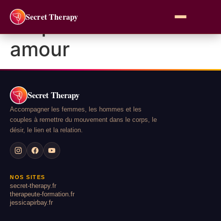
Secret Therapy
Étiquette :
coach
amour
Secret Therapy
Accompagner les femmes, les hommes et les
couples à remettre du mouvement dans le corps, le
désir, le lien et la relation.
NOS SITES
secret-therapy.fr
therapeute-formation.fr
jessicapirbay.fr