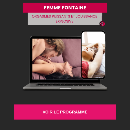
Beaucoup pensent que seuls les hommes peuvent tout
faire pour bien faire l’amour à leurs partenaires.
Pourtant, l’art de bien faire l’amour n’est réservé aux
hommes. Les femmes, elles aussi peuvent être des
initiatrices et prendre les devants pour donner du plaisir
à leurs partenaires. À tort, beaucoup de femmes
pensent qu’il faut savoir faire […]
Secret Therapy
Accompagner les femmes, les hommes et les
VOIR LE PROGRAMME
couples à remettre du mouvement dans le corps, le
désir, le lien et la relation.