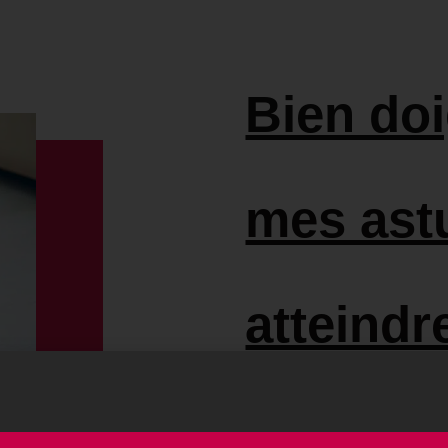
Bien doi
mes ast
atteindre
jouissan