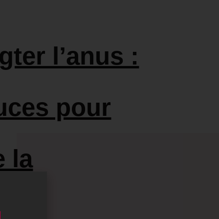
gter l’anus :
uces pour
 la
ce !