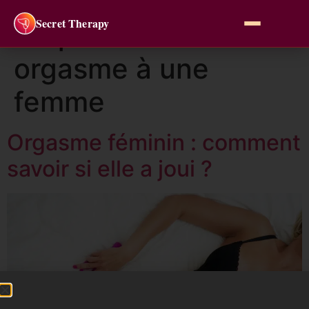
Secret Therapy
Étiquette :
donner un
orgasme à une
femme
Orgasme féminin : comment
savoir si elle a joui ?