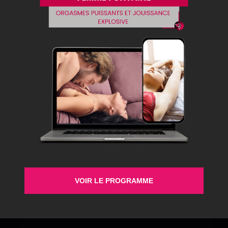
Avoir un rapport sexuel sans désir, c’est quelque chose
que nous les femmes, nous faisons quelquefois. Parfois,
ça arrive aussi aux hommes. Généralement, ça arrive
quand on se dit que c’est une obligation, qu’il faut le
faire pour faire plaisir à l’autre, à son/sa partenaire. Pour
les hommes, parfois, ils le font parce qu’ils sont […]
Secret Therapy
Accompagner les femmes, les hommes et les
couples à remettre du mouvement dans le corps, le
VOIR LE PROGRAMME
désir, le lien et la relation.