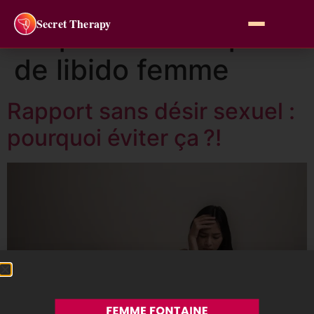
Secret Therapy
Étiquette :
manque
de libido femme
Rapport sans désir sexuel :
pourquoi éviter ça ?!