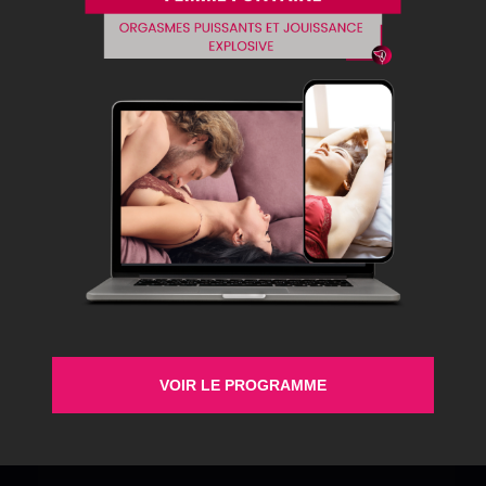
Avoir un rapport sexuel sans désir, c’est quelque chose
que nous les femmes, nous faisons quelquefois. Parfois,
ça arrive aussi aux hommes. Généralement, ça arrive
quand on se dit que c’est une obligation, qu’il faut le
faire pour faire plaisir à l’autre, à son/sa partenaire. Pour
les hommes, parfois, ils le font parce qu’ils sont […]
Secret Therapy
Accompagner les femmes, les hommes et les
couples à remettre du mouvement dans le corps, le
VOIR LE PROGRAMME
désir, le lien et la relation.